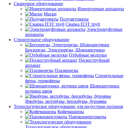
Сварочное оборудование
Инверторные аппараты
Маски
Полуавтоматы
Сварка ПЭТ труб
Электромуфтовые
аппараты
Строительное оборудование
Бензорезы, Электрорезы, Шовнарезчики
Отбойные молотки
Пескоструйный
аппарат
Плазморезы
Строительные
фены, термофены
Шовнарезчики,
резчики швов
Ямобуры, мотобуры, бензобуры, буроямы
Технологическое оборудование для индустрии питания
Кофемашины
Пароконвектоматы
Технологическое оборудование