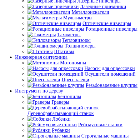
Лазерные нивелиры
Лазерные приемники
Металлоискатели
Мультиметры
Оптические нивелиры
Ротационные нивелиры
Тахометры
Тепловизоры
Толщиномеры
Штативы
Инженерная сантехника
Мотопомпы
Насосы для опрессовки
Осушители помещений
Пресс клещи
Резьбонарезные клуппы
Инструмент по дереву
Бензопилы
Граверы
Деревобрабатывающий станок
Лобзики
Рейсмусовые станки
Рубанки
Строгальные машины