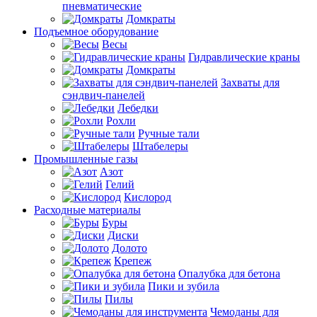
пневматические
Домкраты
Подъемное оборудование
Весы
Гидравлические краны
Домкраты
Захваты для
сэндвич-панелей
Лебедки
Рохли
Ручные тали
Штабелеры
Промышленные газы
Азот
Гелий
Кислород
Расходные материалы
Буры
Диски
Долото
Крепеж
Опалубка для бетона
Пики и зубила
Пилы
Чемоданы для