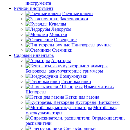
инструмента
Ручной инструмент
Гаечные ключи
Заклепочники
Кувалды
Ледорубы
Молотки
Освещение
Плиткорезы ручные
Съемники
Садовый инвентарь
Аэраторы
Бензокосы, аккумуляторные триммеры
Воздуходувки
Газонокосилки
Измельчители /
Щепорезы
Катки для газона
Кусторезы, Веткорезы
Мотоблоки,
мотокультиваторы
Опрыскиватели,
распылители
Снегоуборщики