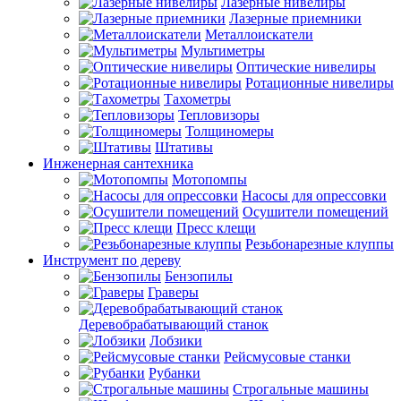
Лазерные нивелиры
Лазерные приемники
Металлоискатели
Мультиметры
Оптические нивелиры
Ротационные нивелиры
Тахометры
Тепловизоры
Толщиномеры
Штативы
Инженерная сантехника
Мотопомпы
Насосы для опрессовки
Осушители помещений
Пресс клещи
Резьбонарезные клуппы
Инструмент по дереву
Бензопилы
Граверы
Деревобрабатывающий станок
Лобзики
Рейсмусовые станки
Рубанки
Строгальные машины