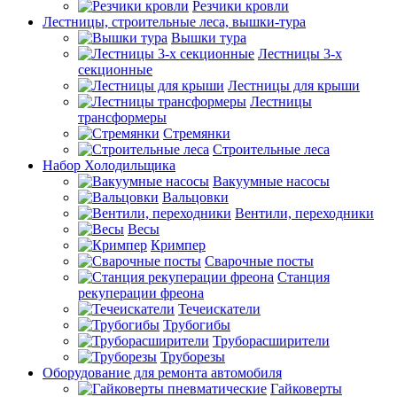
Резчики кровли
Лестницы, строительные леса, вышки-тура
Вышки тура
Лестницы 3-х
секционные
Лестницы для крыши
Лестницы
трансформеры
Стремянки
Строительные леса
Набор Холодильщика
Вакуумные насосы
Вальцовки
Вентили, переходники
Весы
Кримпер
Сварочные посты
Станция
рекуперации фреона
Течеискатели
Трубогибы
Труборасширители
Труборезы
Оборудование для ремонта автомобиля
Гайковерты