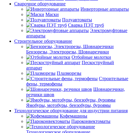
Сварочное оборудование
Инверторные аппараты
Маски
Полуавтоматы
Сварка ПЭТ труб
Электромуфтовые
аппараты
Строительное оборудование
Бензорезы, Электрорезы, Шовнарезчики
Отбойные молотки
Пескоструйный
аппарат
Плазморезы
Строительные
фены, термофены
Шовнарезчики,
резчики швов
Ямобуры, мотобуры, бензобуры, буроямы
Технологическое оборудование для индустрии питания
Кофемашины
Пароконвектоматы
Технологическое оборудование