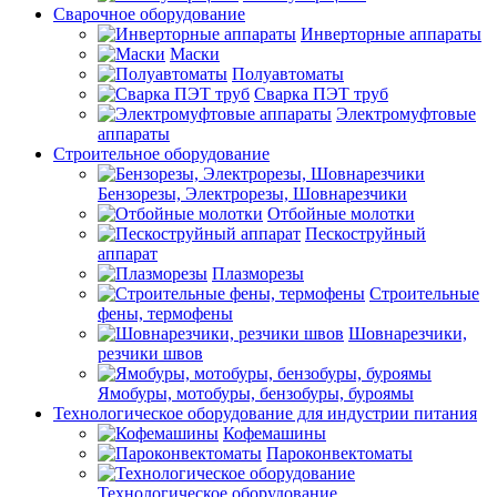
Сварочное оборудование
Инверторные аппараты
Маски
Полуавтоматы
Сварка ПЭТ труб
Электромуфтовые
аппараты
Строительное оборудование
Бензорезы, Электрорезы, Шовнарезчики
Отбойные молотки
Пескоструйный
аппарат
Плазморезы
Строительные
фены, термофены
Шовнарезчики,
резчики швов
Ямобуры, мотобуры, бензобуры, буроямы
Технологическое оборудование для индустрии питания
Кофемашины
Пароконвектоматы
Технологическое оборудование