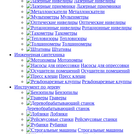
Лазерные нивелиры
Лазерные приемники
Металлоискатели
Мультиметры
Оптические нивелиры
Ротационные нивелиры
Тахометры
Тепловизоры
Толщиномеры
Штативы
Инженерная сантехника
Мотопомпы
Насосы для опрессовки
Осушители помещений
Пресс клещи
Резьбонарезные клуппы
Инструмент по дереву
Бензопилы
Граверы
Деревобрабатывающий станок
Лобзики
Рейсмусовые станки
Рубанки
Строгальные машины