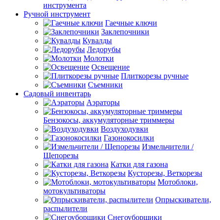
инструмента
Ручной инструмент
Гаечные ключи
Заклепочники
Кувалды
Ледорубы
Молотки
Освещение
Плиткорезы ручные
Съемники
Садовый инвентарь
Аэраторы
Бензокосы, аккумуляторные триммеры
Воздуходувки
Газонокосилки
Измельчители /
Щепорезы
Катки для газона
Кусторезы, Веткорезы
Мотоблоки,
мотокультиваторы
Опрыскиватели,
распылители
Снегоуборщики