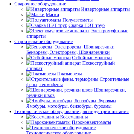
Сварочное оборудование
Инверторные аппараты
Маски
Полуавтоматы
Сварка ПЭТ труб
Электромуфтовые
аппараты
Строительное оборудование
Бензорезы, Электрорезы, Шовнарезчики
Отбойные молотки
Пескоструйный
аппарат
Плазморезы
Строительные
фены, термофены
Шовнарезчики,
резчики швов
Ямобуры, мотобуры, бензобуры, буроямы
Технологическое оборудование для индустрии питания
Кофемашины
Пароконвектоматы
Технологическое оборудование