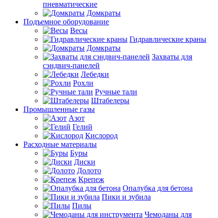
пневматические
Домкраты
Подъемное оборудование
Весы
Гидравлические краны
Домкраты
Захваты для
сэндвич-панелей
Лебедки
Рохли
Ручные тали
Штабелеры
Промышленные газы
Азот
Гелий
Кислород
Расходные материалы
Буры
Диски
Долото
Крепеж
Опалубка для бетона
Пики и зубила
Пилы
Чемоданы для