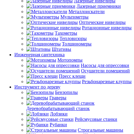
Лазерные нивелиры
Лазерные приемники
Металлоискатели
Мультиметры
Оптические нивелиры
Ротационные нивелиры
Тахометры
Тепловизоры
Толщиномеры
Штативы
Инженерная сантехника
Мотопомпы
Насосы для опрессовки
Осушители помещений
Пресс клещи
Резьбонарезные клуппы
Инструмент по дереву
Бензопилы
Граверы
Деревобрабатывающий станок
Лобзики
Рейсмусовые станки
Рубанки
Строгальные машины