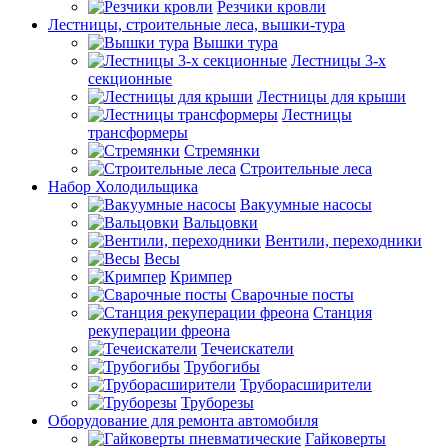
Резчики кровли
Лестницы, строительные леса, вышки-тура
Вышки тура
Лестницы 3-х
секционные
Лестницы для крыши
Лестницы
трансформеры
Стремянки
Строительные леса
Набор Холодильщика
Вакуумные насосы
Вальцовки
Вентили, переходники
Весы
Кримпер
Сварочные посты
Станция
рекуперации фреона
Течеискатели
Трубогибы
Труборасширители
Труборезы
Оборудование для ремонта автомобиля
Гайковерты