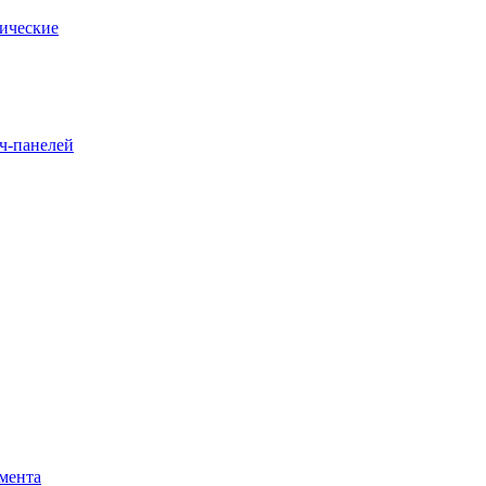
ические
ч-панелей
мента