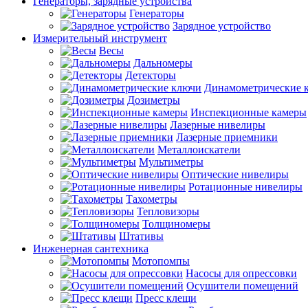
Генераторы, зарядные устройства
Генераторы
Зарядное устройство
Измерительный инструмент
Весы
Дальномеры
Детекторы
Динамометрические 
Дозиметры
Инспекционные камеры
Лазерные нивелиры
Лазерные приемники
Металлоискатели
Мультиметры
Оптические нивелиры
Ротационные нивелиры
Тахометры
Тепловизоры
Толщиномеры
Штативы
Инженерная сантехника
Мотопомпы
Насосы для опрессовки
Осушители помещений
Пресс клещи