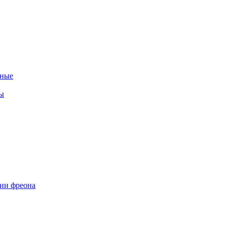
нные
ы
ии фреона