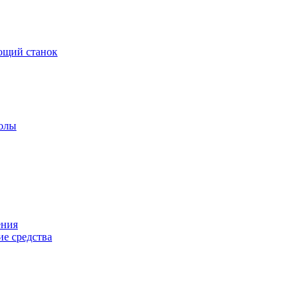
ющий станок
колы
ения
е средства