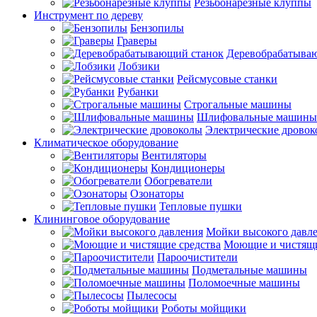
Резьбонарезные клуппы
Инструмент по дереву
Бензопилы
Граверы
Деревобрабатыва
Лобзики
Рейсмусовые станки
Рубанки
Строгальные машины
Шлифовальные машины
Электрические дрово
Климатическое оборудование
Вентиляторы
Кондиционеры
Обогреватели
Озонаторы
Тепловые пушки
Клининговое оборудование
Мойки высокого давл
Моющие и чистящи
Пароочистители
Подметальные машины
Поломоечные машины
Пылесосы
Роботы мойщики