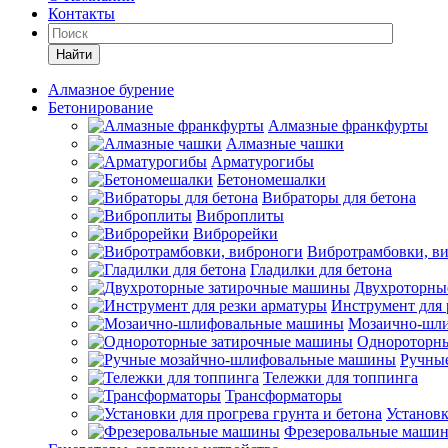
Контакты
Найти
Алмазное бурение
Бетонирование
Алмазные франкфурты
Алмазные чашки
Арматурогибы
Бетономешалки
Вибраторы для бетона
Виброплиты
Виброрейки
Вибротрамбовки, в
Гладилки для бетона
Двухроторны
Инструмент для 
Мозаично-шл
Однороторн
Ручны
Тележки для топпинга
Трансформаторы
Установк
Фрезеровальные маши