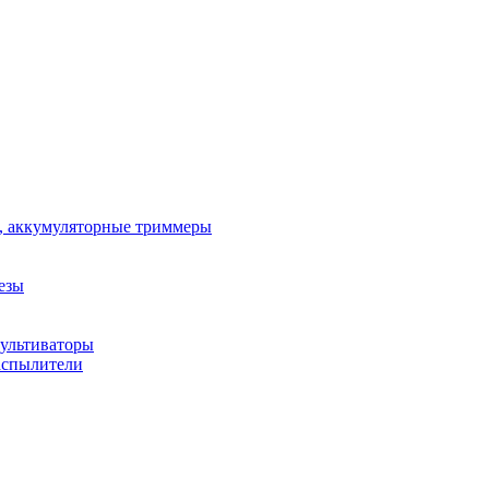
, аккумуляторные триммеры
езы
ультиваторы
аспылители