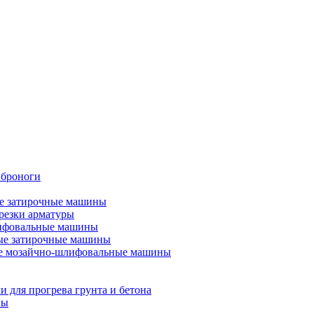
иброноги
е затирочные машины
резки арматуры
ифовальные машины
ые затирочные машины
е мозайчно-шлифовальные машины
и для прогрева грунта и бетона
ны