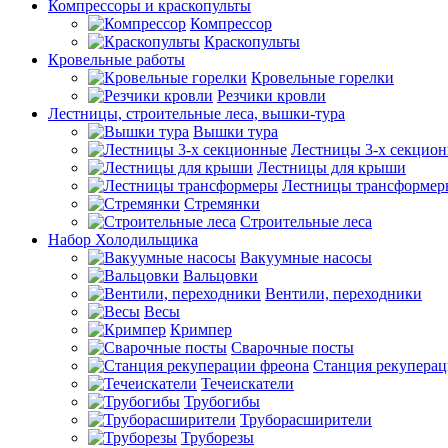
Компрессоры и краскопульты
Компрессор
Краскопульты
Кровельные работы
Кровельные горелки
Резчики кровли
Лестницы, строительные леса, вышки-тура
Вышки тура
Лестницы 3-х секцио
Лестницы для крыши
Лестницы трансформер
Стремянки
Строительные леса
Набор Холодильщика
Вакуумные насосы
Вальцовки
Вентили, переходники
Весы
Кримпер
Сварочные посты
Станция рекуперац
Течеискатели
Трубогибы
Труборасширители
Труборезы