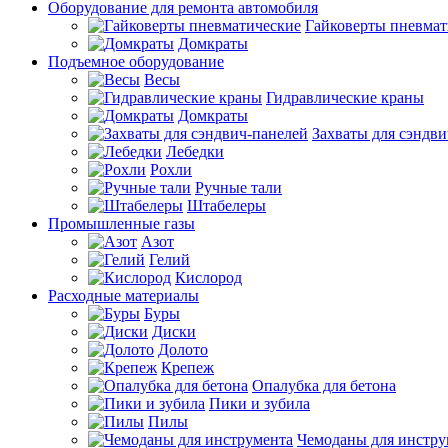
Оборудование для ремонта автомобиля
Гайковерты пневмат
Домкраты
Подъемное оборудование
Весы
Гидравлические краны
Домкраты
Захваты для сэндви
Лебедки
Рохли
Ручные тали
Штабелеры
Промышленные газы
Азот
Гелий
Кислород
Расходные материалы
Буры
Диски
Долото
Крепеж
Опалубка для бетона
Пики и зубила
Пилы
Чемоданы для инстру