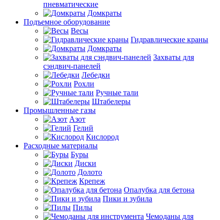
пневматические
Домкраты
Подъемное оборудование
Весы
Гидравлические краны
Домкраты
Захваты для
сэндвич-панелей
Лебедки
Рохли
Ручные тали
Штабелеры
Промышленные газы
Азот
Гелий
Кислород
Расходные материалы
Буры
Диски
Долото
Крепеж
Опалубка для бетона
Пики и зубила
Пилы
Чемоданы для