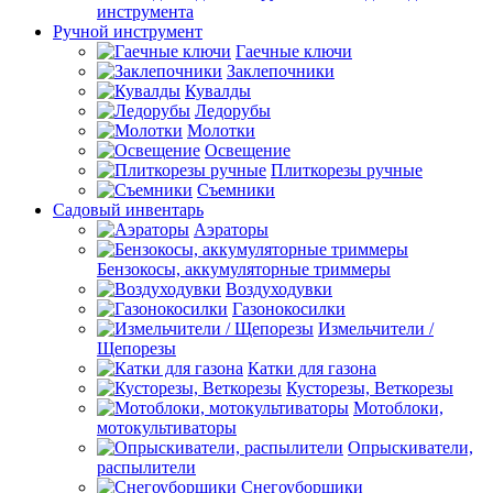
инструмента
Ручной инструмент
Гаечные ключи
Заклепочники
Кувалды
Ледорубы
Молотки
Освещение
Плиткорезы ручные
Съемники
Садовый инвентарь
Аэраторы
Бензокосы, аккумуляторные триммеры
Воздуходувки
Газонокосилки
Измельчители /
Щепорезы
Катки для газона
Кусторезы, Веткорезы
Мотоблоки,
мотокультиваторы
Опрыскиватели,
распылители
Снегоуборщики