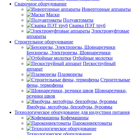
Сварочное оборудование
Инверторные аппараты
Маски
Полуавтоматы
Сварка ПЭТ труб
Электромуфтовые
аппараты
Строительное оборудование
Бензорезы, Электрорезы, Шовнарезчики
Отбойные молотки
Пескоструйный
аппарат
Плазморезы
Строительные
фены, термофены
Шовнарезчики,
резчики швов
Ямобуры, мотобуры, бензобуры, буроямы
Технологическое оборудование для индустрии питания
Кофемашины
Пароконвектоматы
Технологическое оборудование