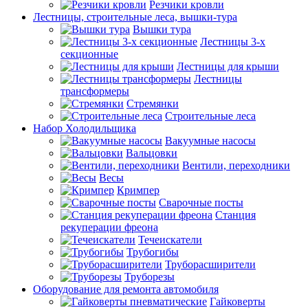
Резчики кровли
Лестницы, строительные леса, вышки-тура
Вышки тура
Лестницы 3-х
секционные
Лестницы для крыши
Лестницы
трансформеры
Стремянки
Строительные леса
Набор Холодильщика
Вакуумные насосы
Вальцовки
Вентили, переходники
Весы
Кримпер
Сварочные посты
Станция
рекуперации фреона
Течеискатели
Трубогибы
Труборасширители
Труборезы
Оборудование для ремонта автомобиля
Гайковерты