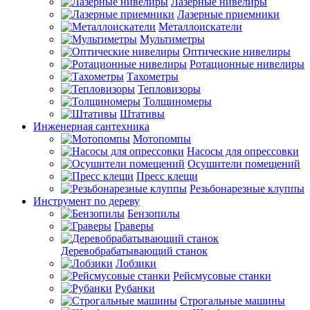
Лазерные нивелиры
Лазерные приемники
Металлоискатели
Мультиметры
Оптические нивелиры
Ротационные нивелиры
Тахометры
Тепловизоры
Толщиномеры
Штативы
Инженерная сантехника
Мотопомпы
Насосы для опрессовки
Осушители помещений
Пресс клещи
Резьбонарезные клуппы
Инструмент по дереву
Бензопилы
Граверы
Деревобрабатывающий станок
Лобзики
Рейсмусовые станки
Рубанки
Строгальные машины